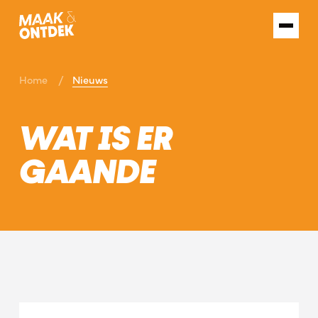
Home
Nieuws
WAT IS ER
GAANDE