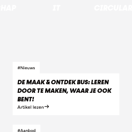
CHAP
IT
CIRCULA
#Nieuws
DE MAAK & ONTDEK BUS: LEREN
DOOR TE MAKEN, WAAR JE OOK
BENT!
Artikel lezen
#Aanbod